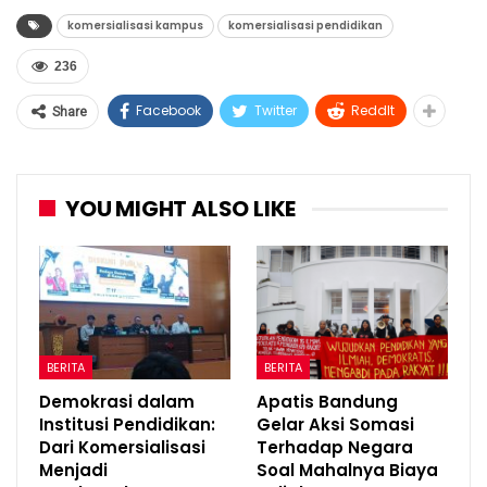
komersialisasi kampus
komersialisasi pendidikan
236
Facebook
Twitter
ReddIt
Share
YOU MIGHT ALSO LIKE
BERITA
BERITA
Demokrasi dalam
Apatis Bandung
Institusi Pendidikan:
Gelar Aksi Somasi
Dari Komersialisasi
Terhadap Negara
Menjadi
Soal Mahalnya Biaya