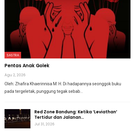
SASTRA
Pentas Anak Golek
Agu 2, 2026
Oleh: Zhafira Khaerinnisa M. H.
Di hadapannya seonggok buku
pada tergeletak,
punggung tegak
sebab
…
Red Zone Bandung: Ketika ‘Leviathan’
Tertidur dan Jalanan…
Jul 31, 2026