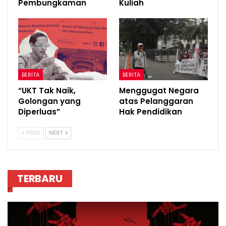
Pembungkaman
Kuliah
BERITA
BERITA
“UKT Tak Naik,
Menggugat Negara
Golongan yang
atas Pelanggaran
Diperluas”
Hak Pendidikan
PREV
NEXT
TERBARU