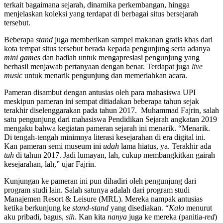
terkait bagaimana sejarah, dinamika perkembangan, hingga
menjelaskan koleksi yang terdapat di berbagai situs bersejarah
tersebut.
Beberapa
stand
juga memberikan sampel makanan gratis khas dari
kota tempat situs tersebut berada kepada pengunjung serta adanya
mini games
dan hadiah untuk mengapresiasi pengunjung yang
berhasil menjawab pertanyaan dengan benar. Terdapat juga
live
music
untuk menarik pengunjung dan memeriahkan acara.
Pameran disambut dengan antusias oleh para mahasiswa UPI
meskipun pameran ini sempat ditiadakan beberapa tahun sejak
terakhir diselenggarakan pada tahun 2017. Muhammad Fajrin, salah
satu pengunjung dari mahasiswa Pendidikan Sejarah angkatan 2019
mengaku bahwa kegiatan pameran sejarah ini menarik. “Menarik.
Di tengah-tengah minimnya literasi kesejarahan di era digital ini.
Kan pameran semi museum ini
udah
lama hiatus, ya. Terakhir ada
tuh
di tahun 2017. Jadi lumayan, lah, cukup membangkitkan gairah
kesejarahan, lah,” ujar Fajrin.
Kunjungan ke pameran ini pun dihadiri oleh pengunjung dari
program studi lain. Salah satunya adalah dari program studi
Manajemen Resort & Leisure (MRL). Mereka nampak antusias
ketika berkunjung ke
stand-stand
yang disediakan. “
Kalo
menurut
aku pribadi, bagus,
sih
. Kan kita
nanya
juga ke mereka (panitia-
red
)