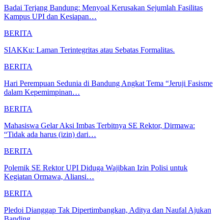
Badai Terjang Bandung: Menyoal Kerusakan Sejumlah Fasilitas
Kampus UPI dan Kesiapan…
BERITA
SIAKKu: Laman Terintegritas atau Sebatas Formalitas.
BERITA
Hari Perempuan Sedunia di Bandung Angkat Tema “Jeruji Fasisme
dalam Kepemimpinan…
BERITA
Mahasiswa Gelar Aksi Imbas Terbitnya SE Rektor, Dirmawa:
“Tidak ada harus (izin) dari…
BERITA
Polemik SE Rektor UPI Diduga Wajibkan Izin Polisi untuk
Kegiatan Ormawa, Aliansi…
BERITA
Pledoi Dianggap Tak Dipertimbangkan, Aditya dan Naufal Ajukan
Banding