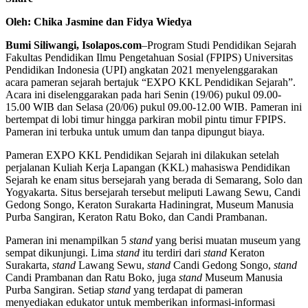
Oleh: Chika Jasmine dan Fidya Wiedya
Bumi Siliwangi, Isolapos.com
–Program Studi Pendidikan Sejarah
Fakultas Pendidikan Ilmu Pengetahuan Sosial (FPIPS) Universitas
Pendidikan Indonesia (UPI) angkatan 2021 menyelenggarakan
acara pameran sejarah bertajuk “EXPO KKL Pendidikan Sejarah”.
Acara ini diselenggarakan pada hari Senin (19/06) pukul 09.00-
15.00 WIB dan Selasa (20/06) pukul 09.00-12.00 WIB. Pameran ini
bertempat di lobi timur hingga parkiran mobil pintu timur FPIPS.
Pameran ini terbuka untuk umum dan tanpa dipungut biaya.
Pameran EXPO KKL Pendidikan Sejarah ini dilakukan setelah
perjalanan Kuliah Kerja Lapangan (KKL) mahasiswa Pendidikan
Sejarah ke enam situs bersejarah yang berada di Semarang, Solo dan
Yogyakarta. Situs bersejarah tersebut meliputi Lawang Sewu, Candi
Gedong Songo, Keraton Surakarta Hadiningrat, Museum Manusia
Purba Sangiran, Keraton Ratu Boko, dan Candi Prambanan.
Pameran ini menampilkan 5
stand
yang berisi muatan museum yang
sempat dikunjungi. Lima
stand
itu terdiri dari
stand
Keraton
Surakarta,
stand
Lawang Sewu,
stand
Candi Gedong Songo,
stand
Candi Prambanan dan Ratu Boko, juga
stand
Museum Manusia
Purba Sangiran. Setiap
stand
yang terdapat di pameran
menyediakan edukator untuk memberikan informasi-informasi