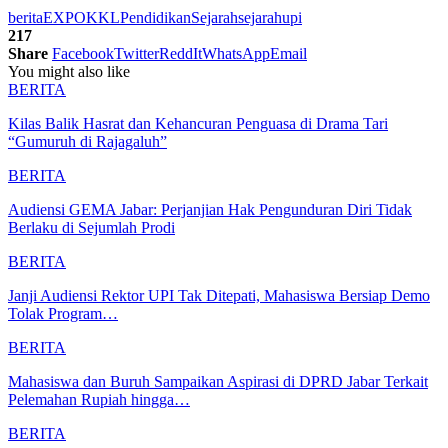
berita
EXPOKKLPendidikanSejarah
sejarah
upi
217
Share
Facebook
Twitter
ReddIt
WhatsApp
Email
You might also like
BERITA
Kilas Balik Hasrat dan Kehancuran Penguasa di Drama Tari
“Gumuruh di Rajagaluh”
BERITA
Audiensi GEMA Jabar: Perjanjian Hak Pengunduran Diri Tidak
Berlaku di Sejumlah Prodi
BERITA
Janji Audiensi Rektor UPI Tak Ditepati, Mahasiswa Bersiap Demo
Tolak Program…
BERITA
Mahasiswa dan Buruh Sampaikan Aspirasi di DPRD Jabar Terkait
Pelemahan Rupiah hingga…
BERITA