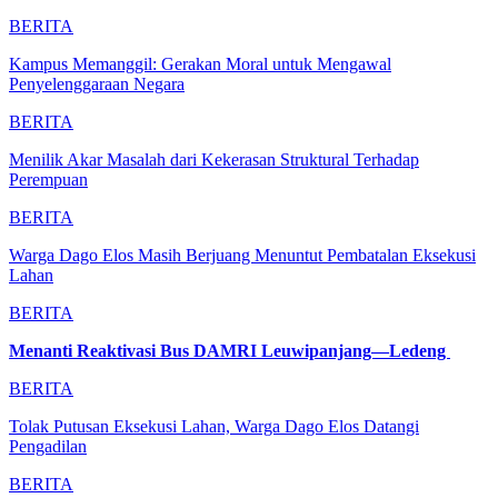
BERITA
Kampus Memanggil: Gerakan Moral untuk Mengawal
Penyelenggaraan Negara
BERITA
Menilik Akar Masalah dari Kekerasan Struktural Terhadap
Perempuan
BERITA
Warga Dago Elos Masih Berjuang Menuntut Pembatalan Eksekusi
Lahan
BERITA
Menanti Reaktivasi Bus DAMRI Leuwipanjang—Ledeng
BERITA
Tolak Putusan Eksekusi Lahan, Warga Dago Elos Datangi
Pengadilan
BERITA