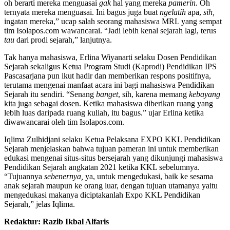
oh berarti mereka menguasai
gak
hal yang mereka
pamerin
. Oh
ternyata mereka menguasai. Ini bagus juga buat
ngelatih
apa,
sih,
ingatan mereka,” ucap salah seorang mahasiswa MRL yang sempat
tim Isolapos.com wawancarai. “Jadi lebih kenal sejarah lagi, terus
tau
dari prodi sejarah,” lanjutnya.
Tak hanya mahasiswa, Erlina Wiyanarti selaku Dosen Pendidikan
Sejarah sekaligus Ketua Program Studi (Kaprodi) Pendidikan IPS
Pascasarjana pun ikut hadir dan memberikan respons positifnya,
terutama mengenai manfaat acara ini bagi mahasiswa Pendidikan
Sejarah itu sendiri. “Senang
banget
, sih, karena memang
kebayang
kita juga sebagai dosen. Ketika mahasiswa diberikan ruang yang
lebih luas daripada ruang kuliah, itu bagus.” ujar Erlina ketika
diwawancarai oleh tim Isolapos.com.
Iqlima Zulhidjani selaku Ketua Pelaksana EXPO KKL Pendidikan
Sejarah menjelaskan bahwa tujuan pameran ini untuk memberikan
edukasi mengenai situs-situs bersejarah yang dikunjungi mahasiswa
Pendidikan Sejarah angkatan 2021 ketika KKL sebelumnya.
“Tujuannya
sebenernya,
ya, untuk mengedukasi, baik ke sesama
anak sejarah maupun ke orang luar, dengan tujuan utamanya yaitu
mengedukasi makanya diciptakanlah Expo KKL Pendidikan
Sejarah,” jelas Iqlima.
Redaktur: Razib Ikbal Alfaris